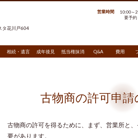
営業時間
10:00～
要予約
スタ花川戸604
更
相続・遺言
成年後見
抵当権抹消
Q&A
費用
古物商の許可申請
古物商の許可を得るために、まず、営業所と、
要があります。