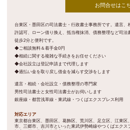
お問合せはこ
台東区・墨田区の司法書士・行政書士事務所です。遺言、
許認可、ローン借り換え、抵当権抹消、債務整理など司法
徒歩2分と便利です。
◆ご相談無料＆着手金0円
◆相続に関する複雑な手続きをお任せください
◆会社設立は登記申請まで代理します
◆過払い金を取り戻し借金を減らす交渉をします
遺言・相続・会社設立・債務整理の専門家
男性司法書士と女性司法書士がお伺いします
銀座線・都営浅草線・東武線・つくばエクスプレス利用
対応エリア
東京都台東区、墨田区、葛飾区、荒川区、足立区、江東区
市、三郷市、吉川市といった東武伊勢崎線やつくばエクス