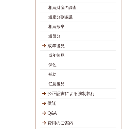
相続財産の調査
遺産分割協議
相続放棄
遺留分
成年後見
成年後見
保佐
補助
任意後見
公正証書による強制執行
供託
Q&A
費用のご案内