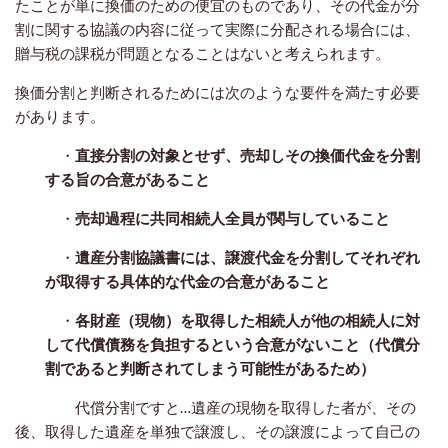
たことが単に換価のための便宜のものであり、その代金が分
割に関する協議の内容に従って実際に分配される場合には、
贈与税の課税が問題となることはないと考えられます。
換価分割と判断されるためには次のような要件を満たす必要
があります。
・
直接分割の対象とせず、売却しその換価代金を分割
する旨の合意があること
・
売却過程に共同相続人全員が関与していること
・
遺産分割協議書には、譲渡代金を分割してそれぞれ
が取得する具体的な代金の合意があること
・
各財産（現物）を取得した相続人が他の相続人に対
して代償債務を負担するという合意がないこと（代償分
割であると判断されてしまう可能性があるため）
代償分割ですと…遺産の現物を取得した者が、その
後、取得した遺産を単独で譲渡し、その譲渡によって自己の