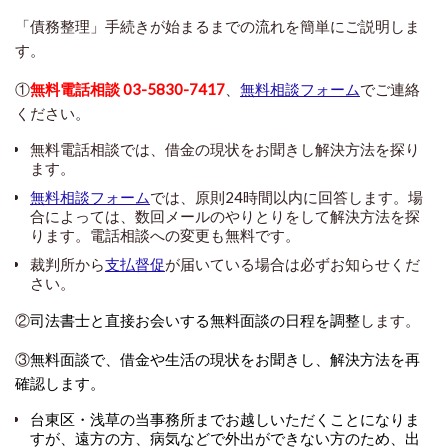
「債務整理」手続きが始まるまでの流れを簡単にご説明しま
す。
①
無料電話相談
03-5830-7417
、
無料相談フォーム
でご連絡
ください。
無料電話相談では、借金の現状をお聞きし解決方法を探り
ます。
無料相談フォーム
では、原則24時間以内に回答します。場
合によっては、数回メールのやりとりをして解決方法を探
ります。電話相談への変更も無料です。
裁判所から
支払督促
が届いている場合は必ずお知らせくだ
さい。
②
司法書士と直接お会いする無料面談の日程を調整
します。
③
無料面談で、借金や生活の現状をお聞きし、解決方法を再
確認します。
台東区・浅草の当事務所までお越しいただくことになりま
すが、遠方の方、病気などで外出ができない方のため、出