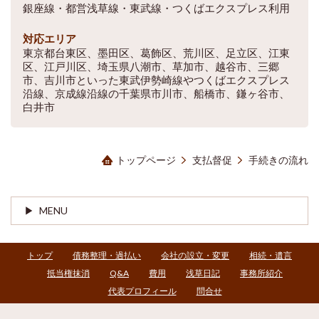
銀座線・都営浅草線・東武線・つくばエクスプレス利用
対応エリア
東京都台東区、墨田区、葛飾区、荒川区、足立区、江東
区、江戸川区、埼玉県八潮市、草加市、越谷市、三郷
市、吉川市といった東武伊勢崎線やつくばエクスプレス
沿線、京成線沿線の千葉県市川市、船橋市、鎌ヶ谷市、
白井市
トップページ
支払督促
手続きの流れ
MENU
トップ
債務整理・過払い
会社の設立・変更
相続・遺言
抵当権抹消
Q&A
費用
浅草日記
事務所紹介
代表プロフィール
問合せ