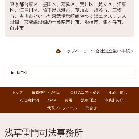
東京都台東区、墨田区、葛飾区、荒川区、足立区、江東
区、江戸川区、埼玉県八潮市、草加市、越谷市、三郷
市、吉川市といった東武伊勢崎線やつくばエクスプレス
沿線、京成線沿線の千葉県市川市、船橋市、鎌ヶ谷市、
白井市
トップページ
会社設立後の手続き
MENU
トップ
債務整理・過払い
会社の設立・変更
相続・遺言
抵当権抹消
Q&A
費用
浅草日記
事務所紹介
代表プロフィール
問合せ
浅草雷門司法事務所