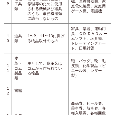
械、医療機器類、家
9
工具
修理等のために使用
庭電化製品、家庭用
類
される機械及び器具
ゲーム機、電話機
のうち、事務機器類
に該当しないもの
家具、楽器、運動用
具、ＣＤ,ＤＶＤ,ゲー
1
道具
1〜9、11〜13に掲げ
ムソフト、玩具類、
0
類
る物品以外のもの
トレーディングカー
ド、日用雑貨
皮
鞄、バッグ、靴、毛
革・
主として、皮革又は
1
皮類、化学製品（ビ
ゴム
ゴムから作られてい
1
ニール製、レザー
製品
る物品
製）
類
1
書籍
2
商品券、ビール券、
乗車券、航空券、各
種入場券、各種回数