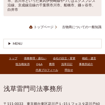
市、吉川市といった東武伊勢崎線やつくばエクスプレス
沿線、京成線沿線の千葉県市川市、船橋市、鎌ヶ谷市、
白井市
トップページ
古物商についての一般知識
MENU
トップ
債務整理・過払い
会社の設立・変更
相続・遺言
抵当権抹消
Q&A
費用
浅草日記
事務所紹介
代表プロフィール
問合せ
浅草雷門司法事務所
〒111-0033 東京都台東区花川戸１-15１フェスタ花川戸60