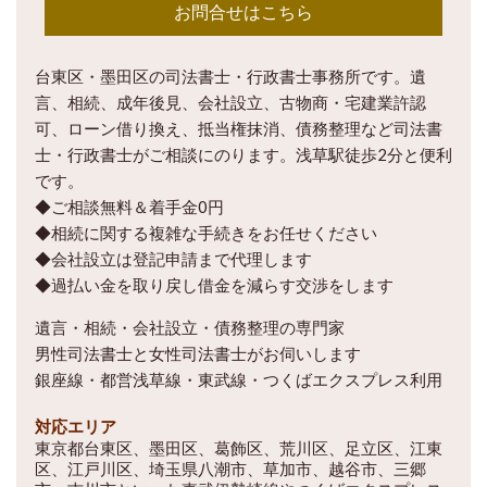
お問合せはこちら
台東区・墨田区の司法書士・行政書士事務所です。遺
言、相続、成年後見、会社設立、古物商・宅建業許認
可、ローン借り換え、抵当権抹消、債務整理など司法書
士・行政書士がご相談にのります。浅草駅徒歩2分と便利
です。
◆ご相談無料＆着手金0円
◆相続に関する複雑な手続きをお任せください
◆会社設立は登記申請まで代理します
◆過払い金を取り戻し借金を減らす交渉をします
遺言・相続・会社設立・債務整理の専門家
男性司法書士と女性司法書士がお伺いします
銀座線・都営浅草線・東武線・つくばエクスプレス利用
対応エリア
東京都台東区、墨田区、葛飾区、荒川区、足立区、江東
区、江戸川区、埼玉県八潮市、草加市、越谷市、三郷