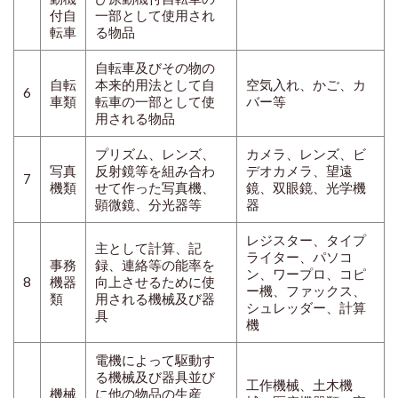
付自
一部として使用され
転車
る物品
自転車及びその物の
自転
本来的用法として自
空気入れ、かご、カ
6
車類
転車の一部として使
バー等
用される物品
プリズム、レンズ、
カメラ、レンズ、ビ
写真
反射鏡等を組み合わ
デオカメラ、望遠
7
機類
せて作った写真機、
鏡、双眼鏡、光学機
顕微鏡、分光器等
器
レジスター、タイプ
主として計算、記
ライター、パソコ
事務
録、連絡等の能率を
ン、ワープロ、コピ
8
機器
向上させるために使
ー機、ファックス、
類
用される機械及び器
シュレッダー、計算
具
機
電機によって駆動す
る機械及び器具並び
工作機械、土木機
機械
に他の物品の生産、