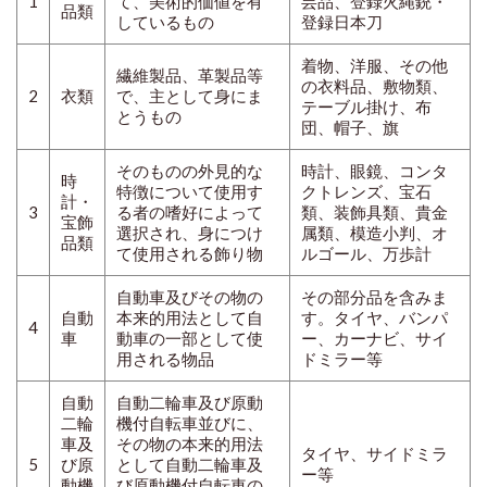
1
て、美術的価値を有
芸品、登録火縄銃・
品類
しているもの
登録日本刀
着物、洋服、その他
繊維製品、革製品等
の衣料品、敷物類、
2
衣類
で、主として身にま
テーブル掛け、布
とうもの
団、帽子、旗
そのものの外見的な
時計、眼鏡、コンタ
時
特徴について使用す
クトレンズ、宝石
計・
3
る者の嗜好によって
類、装飾具類、貴金
宝飾
選択され、身につけ
属類、模造小判、オ
品類
て使用される飾り物
ルゴール、万歩計
自動車及びその物の
その部分品を含みま
自動
本来的用法として自
す。タイヤ、バンパ
4
車
動車の一部として使
ー、カーナビ、サイ
用される物品
ドミラー等
自動
自動二輪車及び原動
二輪
機付自転車並びに、
車及
その物の本来的用法
タイヤ、サイドミラ
5
び原
として自動二輪車及
ー等
動機
び原動機付自転車の